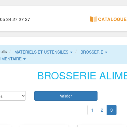
05 34 27 27 27
CATALOGUE 
uits
MATERIELS ET USTENSILES
BROSSERIE
LIMENTAIRE
BROSSERIE ALIM
Valider
1
2
3