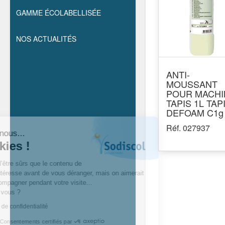
GAMME ÉCOLABELLISÉE
NOS ACTUALITÉS
ANTI-
MOUSSANT
POUR MACHI
TAPIS 1L TAP
DEFOAM C1g
Réf. 027937
Salut c'est nous...
les cookies !
On a attendu d’être sûrs que le contenu de
ce site vous intéresse avant de vous déranger, mais on aimerait
bien vous accompagner pendant votre visite...
C’est OK pour vous ?
Lire la politique de confidentialité
Consentements certifiés par