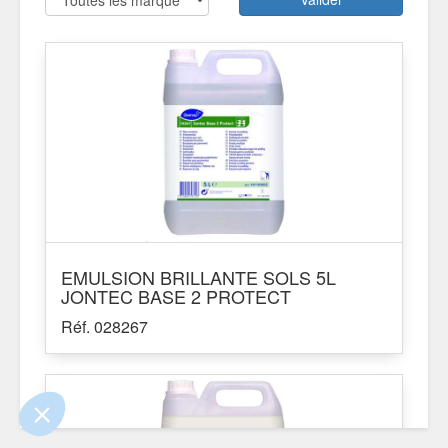
!
EMULSION BRILLANTE SOLS 5L
 que le contenu de ce site vous intéresse
JONTEC BASE 2 PROTECT
, mais on aimerait bien vous accompagner
Réf. 028267
ntialité
ements certifiés par
Je choisis
OK pour moi