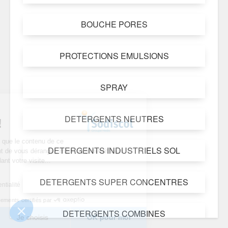
BOUCHE PORES
PROTECTIONS EMULSIONS
SPRAY
ous...
DETERGENTS NEUTRES
ies !
être sûrs que le contenu de ce
DETERGENTS INDUSTRIELS SOL
esse avant de vous déranger, mais on aimerait bien
r pendant votre visite...
vous ?
DETERGENTS SUPER CONCENTRES
de confidentialité
Consentements certifiés par
DETERGENTS COMBINES
Je choisis
OK pour moi