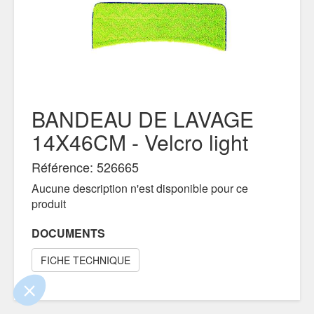
BANDEAU DE LAVAGE
14X46CM - Velcro light
Référence: 526665
!
Aucune description n'est disponible pour ce
 que le contenu de ce site vous intéresse
produit
, mais on aimerait bien vous accompagner
DOCUMENTS
ntialité
FICHE TECHNIQUE
ements certifiés par
Je choisis
OK pour moi