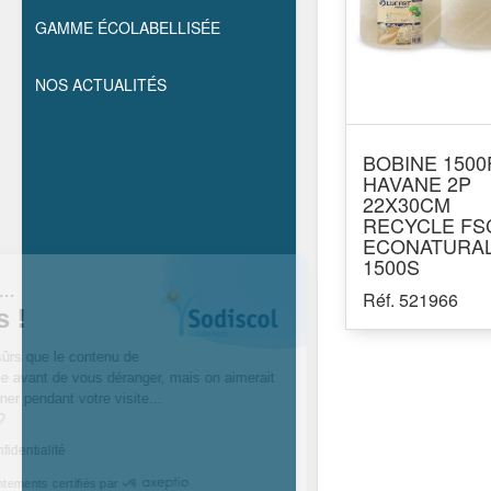
GAMME ÉCOLABELLISÉE
NOS ACTUALITÉS
BOBINE 1500
HAVANE 2P
22X30CM
RECYCLE FS
ECONATURA
1500S
Salut c'est nous...
Réf. 521966
les cookies !
On a attendu d’être sûrs que le contenu de
ce site vous intéresse avant de vous déranger, mais on aimerait
bien vous accompagner pendant votre visite...
C’est OK pour vous ?
Lire la politique de confidentialité
Consentements certifiés par