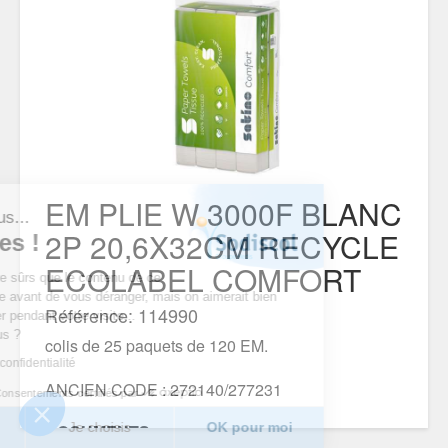
EM PLIE W 3000F BLANC
est nous...
2P 20,6X32CM RECYCLE
ookies !
ECOLABEL COMFORT
du d’être sûrs que le contenu de ce
intéresse avant de vous déranger, mais on aimerait bien
Référence: 114990
pagner pendant votre visite...
pour vous ?
colis de 25 paquets de 120 EM.
tique de confidentialité
ANCIEN CODE : 272140/277231
Consentements certifiés par
erci
Je choisis
OK pour moi
DOCUMENTS