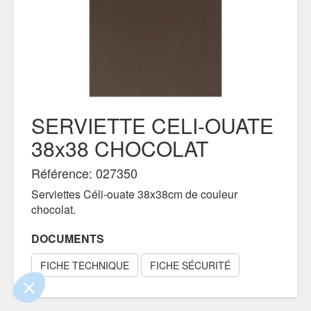
SERVIETTE CELI-OUATE
38x38 CHOCOLAT
.
 !
Référence: 027350
Serviettes Céli-ouate 38x38cm de couleur
ûrs que le contenu de ce site vous intéresse
er, mais on aimerait bien vous accompagner
chocolat.
.
DOCUMENTS
identialité
FICHE TECHNIQUE
FICHE SÉCURITÉ
ntements certifiés par
Je choisis
OK pour moi