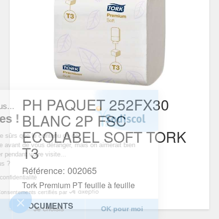
PH PAQUET 252FX30
'est nous...
BLANC 2P FSC
cookies !
ECOLABEL SOFT TORK
endu d’être sûrs que le contenu de ce
s intéresse avant de vous déranger, mais on aimerait bien
T3
ompagner pendant votre visite...
 pour vous ?
Référence: 002065
litique de confidentialité
Tork Premium PT feuille à feuille
Consentements certifiés par
DOCUMENTS
merci
Je choisis
OK pour moi