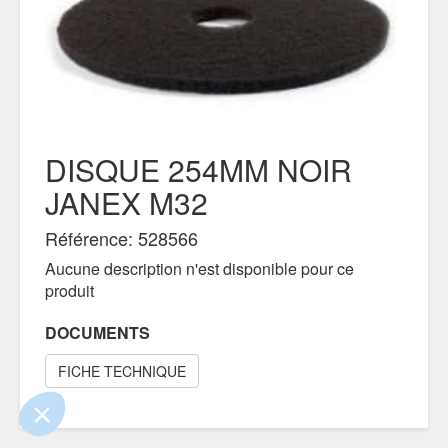
DISQUE 254MM NOIR
JANEX M32
Référence: 528566
Aucune description n'est disponible pour ce
e contenu de ce site vous intéresse
produit
on aimerait bien vous accompagner
DOCUMENTS
FICHE TECHNIQUE
ertifiés par