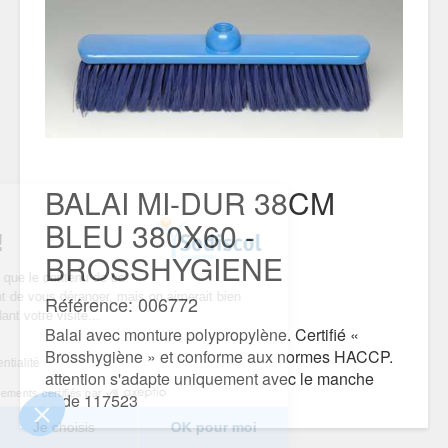
BALAI MI-DUR 38CM
 nous...
BLEU 380X60 -
kies !
BROSSHYGIENE
d’être sûrs que le contenu de ce
resse avant de vous déranger, mais on aimerait bien
Référence: 006772
ner pendant votre visite...
Balai avec monture polypropylène. Certifié «
 vous ?
Brosshygiène » et conforme aux normes HACCP.
e de confidentialité
attention s'adapte uniquement avec le manche
Consentements certifiés par
code 117523
i
Je choisis
OK pour moi
DOCUMENTS