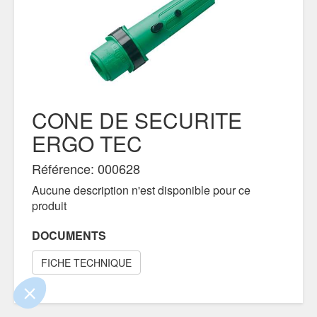
CONE DE SECURITE
ERGO TEC
Référence: 000628
Aucune description n'est disponible pour ce
 le contenu de ce site vous intéresse
produit
s on aimerait bien vous accompagner
DOCUMENTS
ité
FICHE TECHNIQUE
s certifiés par
Je choisis
OK pour moi