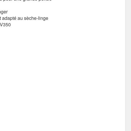
nger
 adapté au sèche-linge
VV350