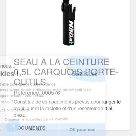
SEAU A LA CEINTURE
c'est nous...
0,5L CARQUOIS PORTE-
 cookies !
OUTILS
tendu d’être sûrs que le contenu de ce
us intéresse avant de vous déranger, mais on aimerait bien
Référence: 000576
compagner pendant votre visite...
Constitué de compartiments prévus pour ranger le
OK pour vous ?
mouilleur et la raclette et d'un réservoir de 0,5L
politique de confidentialité
d'eau.
Consentements certifiés par
DOCUMENTS
n merci
Je choisis
OK pour moi