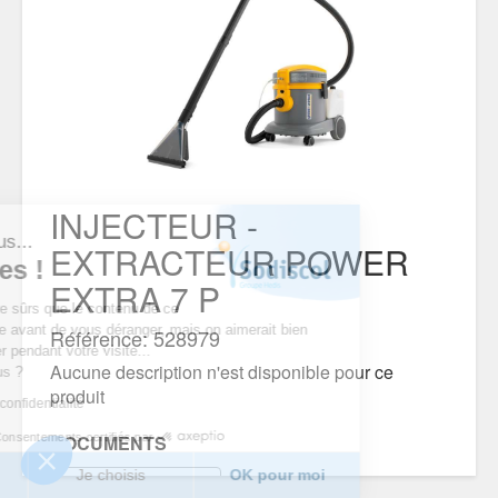
INJECTEUR -
est nous...
EXTRACTEUR POWER
ookies !
EXTRA 7 P
du d’être sûrs que le contenu de ce
intéresse avant de vous déranger, mais on aimerait bien
Référence: 528979
pagner pendant votre visite...
Aucune description n'est disponible pour ce
pour vous ?
produit
tique de confidentialité
Consentements certifiés par
DOCUMENTS
erci
Je choisis
OK pour moi
FICHE TECHNIQUE