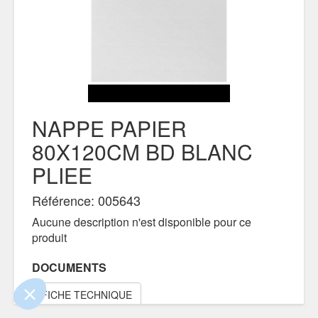
NAPPE PAPIER
80X120CM BD BLANC
PLIEE
!
Référence: 005643
 que le contenu de ce site vous intéresse
, mais on aimerait bien vous accompagner
Aucune description n'est disponible pour ce
produit
ntialité
DOCUMENTS
ements certifiés par
FICHE TECHNIQUE
Je choisis
OK pour moi