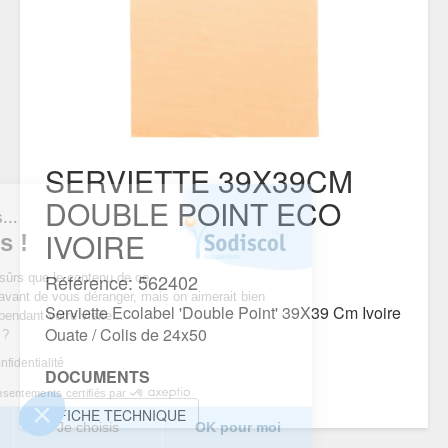
SERVIETTE 39X39CM
DOUBLE POINT ECO
est nous...
IVOIRE
ookies !
Référence: 562402
du d’être sûrs que le contenu de ce
intéresse avant de vous déranger, mais on aimerait bien
Serviette Ecolabel 'Double Point' 39X39 Cm Ivoire
pagner pendant votre visite...
Ouate / Colis de 24x50
pour vous ?
tique de confidentialité
DOCUMENTS
Consentements certifiés par
FICHE TECHNIQUE
erci
Je choisis
OK pour moi