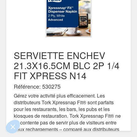
SERVIETTE ENCHEV
21.3X16.5CM BLC 2P 1/4
FIT XPRESS N14
Référence: 530275
 le contenu de ce site vous intéresse
s on aimerait bien vous accompagner
Gérez votre activité plus efficacement. Les
distributeurs Tork Xpressnap Fit® sont parfaits
pour les restaurants, les bars, les pubs et les
ité
kiosques de restauration. Tork Xpressnap Fit® ne
s certifiés par
se contente pas de servir plus de visiteurs entre
deux rechargements – comparé aux distributeurs
Je choisis
OK pour moi
de serviettes traditionnels – il réduit également