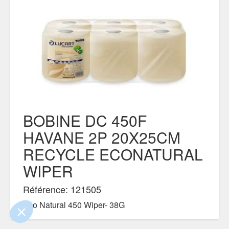
BOBINE DC 450F
HAVANE 2P 20X25CM
ue le contenu de ce site vous intéresse
RECYCLE ECONATURAL
mais on aimerait bien vous accompagner
WIPER
ialité
Référence: 121505
nts certifiés par
Eco Natural 450 Wiper- 38G
Je choisis
OK pour moi
DOCUMENTS