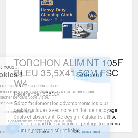
TORCHON ALIM NT 105F
Salut c'est nous...
BLEU 35,5X41.5CM FSC
les cookies !
W4
On a attendu d’être sûrs que le contenu de ce
site vous intéresse avant de vous déranger, mais on aimerait bien
Référence: 535334
vous accompagner pendant votre visite...
Gérez facilement les déversements les plus
C’est OK pour vous ?
problématiques avec notre chiffon de nettoyage
Lire la politique de confidentialité
épais et absorbant. Ce design résistant s’utilise
Consentements certifiés par
avec la plupart des solvants et protège les mains
pour un nettoyage sûr et fiable.
Non merci
Je choisis
OK pour moi