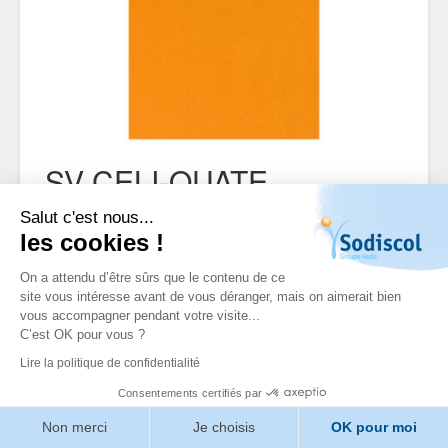
SV CELI-OUATE
MANDARINE 38X38 VIF
Salut c'est nous...
les cookies !
Référence: 027352
Aucune description n'est disponible pour ce
On a attendu d’être sûrs que le contenu de ce
site vous intéresse avant de vous déranger, mais on aimerait bien
produit
vous accompagner pendant votre visite...
C’est OK pour vous ?
DOCUMENTS
Lire la politique de confidentialité
FICHE TECHNIQUE
FICHE SÉCURITÉ
Consentements certifiés par
Non merci
Je choisis
OK pour moi