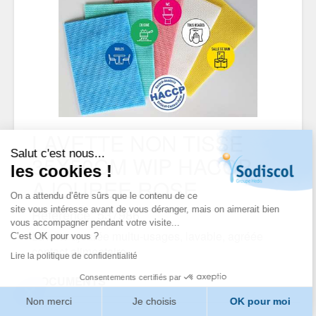
LAVETTE NON TISSE
Salut c'est nous...
35X50CM WIP HACCP
les cookies !
AJOUREE ROSE
On a attendu d’être sûrs que le contenu de ce
site vous intéresse avant de vous déranger, mais on aimerait bien
Référence: 537986
vous accompagner pendant votre visite...
Lavette ajourée multu-usages, lavable, agréée
C’est OK pour vous ?
contact alimentaire.
Lire la politique de confidentialité
Consentements certifiés par
DOCUMENTS
Non merci
Je choisis
OK pour moi
FICHE TECHNIQUE