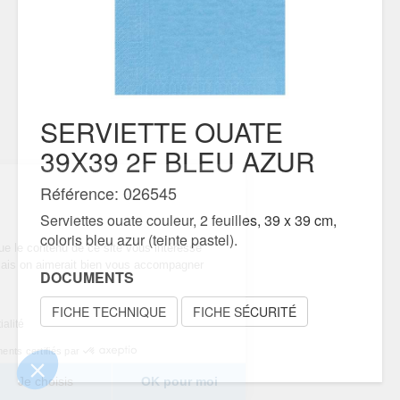
SERVIETTE OUATE
39X39 2F BLEU AZUR
Référence: 026545
ous...
ies !
Serviettes ouate couleur, 2 feuilles, 39 x 39 cm,
coloris bleu azur (teinte pastel).
être sûrs que le contenu de ce site vous intéresse
éranger, mais on aimerait bien vous accompagner
DOCUMENTS
site...
vous ?
FICHE TECHNIQUE
FICHE SÉCURITÉ
de confidentialité
Consentements certifiés par
Je choisis
OK pour moi