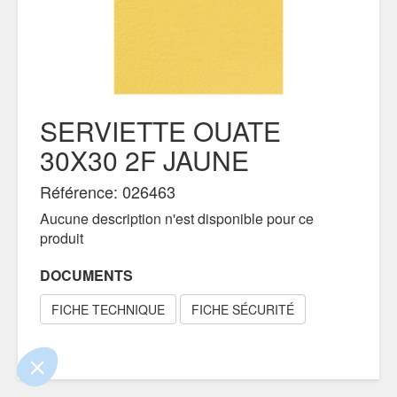
SERVIETTE OUATE
30X30 2F JAUNE
Référence: 026463
...
s !
Aucune description n'est disponible pour ce
produit
 sûrs que le contenu de ce site vous intéresse
nger, mais on aimerait bien vous accompagner
DOCUMENTS
...
 ?
FICHE TECHNIQUE
FICHE SÉCURITÉ
nfidentialité
sentements certifiés par
Je choisis
OK pour moi