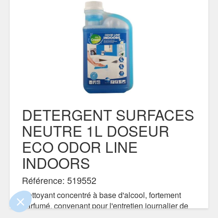
DETERGENT SURFACES
NEUTRE 1L DOSEUR
 le contenu de ce site vous intéresse
ECO ODOR LINE
s on aimerait bien vous accompagner
INDOORS
ité
Référence: 519552
s certifiés par
Nettoyant concentré à base d'alcool, fortement
parfumé, convenant pour l'entretien journalier de
Je choisis
OK pour moi
tout type de surface et tout type de sol dur ou