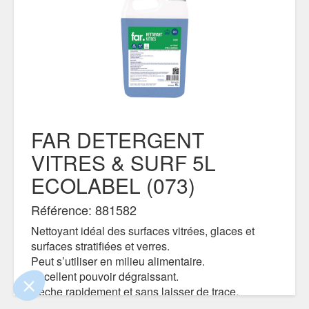
FAR DETERGENT
VITRES & SURF 5L
ECOLABEL (073)
e contenu de ce site vous intéresse
on aimerait bien vous accompagner
Référence: 881582
Nettoyant idéal des surfaces vitrées, glaces et
surfaces stratifiées et verres.
Peut s’utiliser en milieu alimentaire.
ertifiés par
Excellent pouvoir dégraissant.
Sèche rapidement et sans laisser de trace.