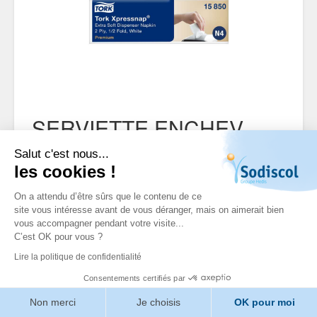
SERVIETTE ENCHEV
21.3X16.5CM BLC 2P
Salut c'est nous...
ECO XPRESSNAP N4
les cookies !
Référence: 123369
On a attendu d’être sûrs que le contenu de ce
site vous intéresse avant de vous déranger, mais on aimerait bien
Aucune description n'est disponible pour ce
vous accompagner pendant votre visite...
produit
C’est OK pour vous ?
Lire la politique de confidentialité
DOCUMENTS
Consentements certifiés par
FICHE TECHNIQUE
Non merci
Je choisis
OK pour moi