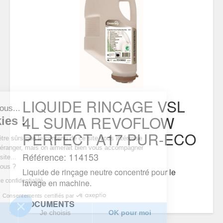
LIQUIDE RINCAGE VSL
'est nous...
4L SUMA REVOFLOW
cookies !
PERFECT A17 PUR-ECO
endu d’être sûrs que le contenu de ce
s intéresse avant de vous déranger, mais on aimerait bien
Référence: 114153
ompagner pendant votre visite...
 pour vous ?
Liquide de rinçage neutre concentré pour le
litique de confidentialité
lavage en machine.
Consentements certifiés par
DOCUMENTS
merci
Je choisis
OK pour moi