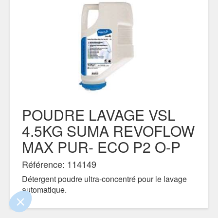
POUDRE LAVAGE VSL
4.5KG SUMA REVOFLOW
ue le contenu de ce site vous intéresse
MAX PUR- ECO P2 O-P
mais on aimerait bien vous accompagner
Référence: 114149
ialité
Détergent poudre ultra-concentré pour le lavage
automatique.
nts certifiés par
Je choisis
OK pour moi
ANCIEN CODE : 7515302