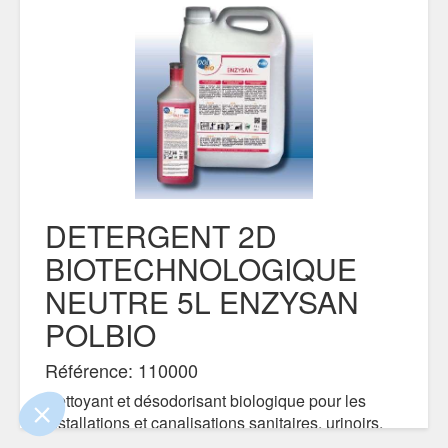
DETERGENT 2D
BIOTECHNOLOGIQUE
 le contenu de ce site vous intéresse
NEUTRE 5L ENZYSAN
s on aimerait bien vous accompagner
POLBIO
ité
Référence: 110000
s certifiés par
Nettoyant et désodorisant biologique pour les
installations et canalisations sanitaires, urinoirs,
Je choisis
OK pour moi
toilettes, locaux des poubelles.