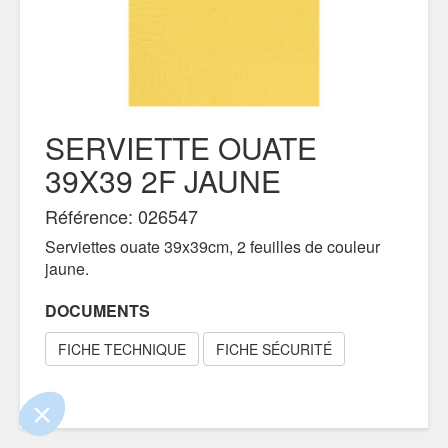
SERVIETTE OUATE
39X39 2F JAUNE
Référence: 026547
Serviettes ouate 39x39cm, 2 feuilles de couleur
jaune.
e contenu de ce site vous intéresse
on aimerait bien vous accompagner
DOCUMENTS
FICHE TECHNIQUE
FICHE SÉCURITÉ
ertifiés par