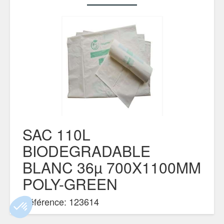
SAC 110L
BIODEGRADABLE
BLANC 36µ 700X1100MM
POLY-GREEN
Référence: 123614
Sac à déchets fabriqué à partir de matières