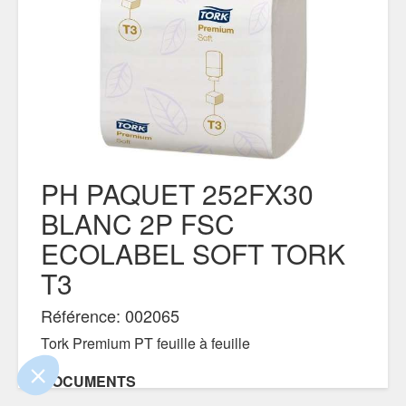
PH PAQUET 252FX30
BLANC 2P FSC
!
ECOLABEL SOFT TORK
s que le contenu de ce
nt de vous déranger, mais on aimerait bien
T3
nt votre visite...
Référence: 002065
ntialité
Tork Premium PT feuille à feuille
ements certifiés par
DOCUMENTS
Je choisis
OK pour moi