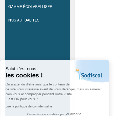
GAMME ÉCOLABELLISÉE
NOS ACTUALITÉS
Salut c'est nous...
les cookies !
On a attendu d’être sûrs que le contenu de
ce site vous intéresse avant de vous déranger, mais on aimerait
bien vous accompagner pendant votre visite...
C’est OK pour vous ?
Lire la politique de confidentialité
Consentements certifiés par