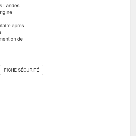
es Landes
rigine
taire après
e
mention de
FICHE SÉCURITÉ