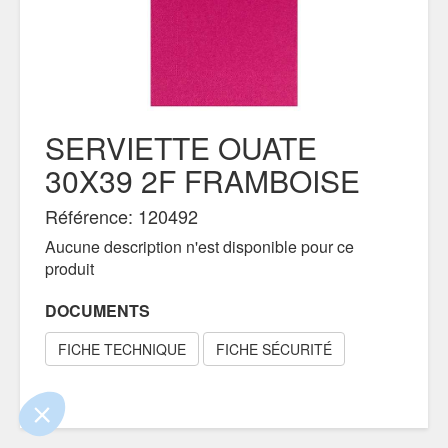
SERVIETTE OUATE
30X39 2F FRAMBOISE
Référence: 120492
Aucune description n'est disponible pour ce
produit
 le contenu de ce site vous intéresse
s on aimerait bien vous accompagner
DOCUMENTS
FICHE TECHNIQUE
FICHE SÉCURITÉ
ité
s certifiés par
Je choisis
OK pour moi