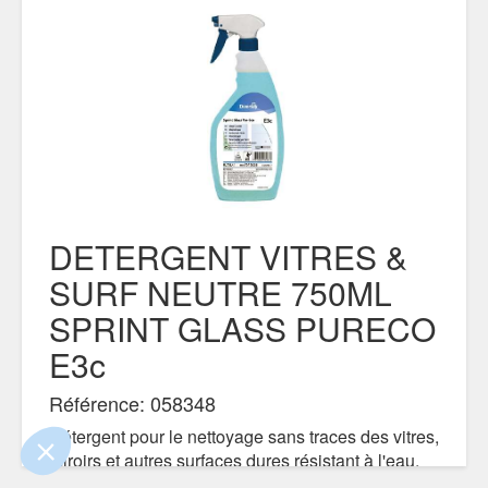
DETERGENT VITRES &
SURF NEUTRE 750ML
e contenu de ce site vous intéresse
SPRINT GLASS PURECO
on aimerait bien vous accompagner
E3c
Référence: 058348
ertifiés par
Détergent pour le nettoyage sans traces des vitres,
miroirs et autres surfaces dures résistant à l'eau.
Parfumé.