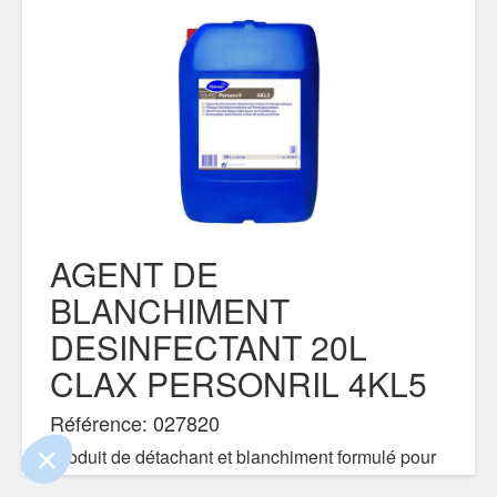
AGENT DE
BLANCHIMENT
ue le contenu de ce site vous intéresse
mais on aimerait bien vous accompagner
DESINFECTANT 20L
CLAX PERSONRIL 4KL5
ialité
Référence: 027820
nts certifiés par
Produit de détachant et blanchiment formulé pour
Je choisis
OK pour moi
une utili- sation en blanchisserie:industrie,