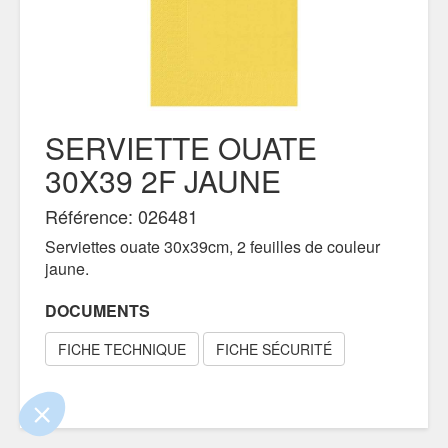
SERVIETTE OUATE
30X39 2F JAUNE
Référence: 026481
Serviettes ouate 30x39cm, 2 feuilles de couleur
jaune.
 le contenu de ce site vous intéresse
s on aimerait bien vous accompagner
DOCUMENTS
FICHE TECHNIQUE
FICHE SÉCURITÉ
ité
s certifiés par
Je choisis
OK pour moi