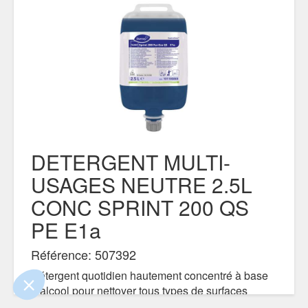
DETERGENT MULTI-
USAGES NEUTRE 2.5L
 le contenu de ce site vous intéresse
CONC SPRINT 200 QS
s on aimerait bien vous accompagner
PE E1a
ité
Référence: 507392
s certifiés par
Détergent quotidien hautement concentré à base
d’alcool pour nettoyer tous types de surfaces
Je choisis
OK pour moi
dures résistantes à l’eau (vitres, miroirs et autres