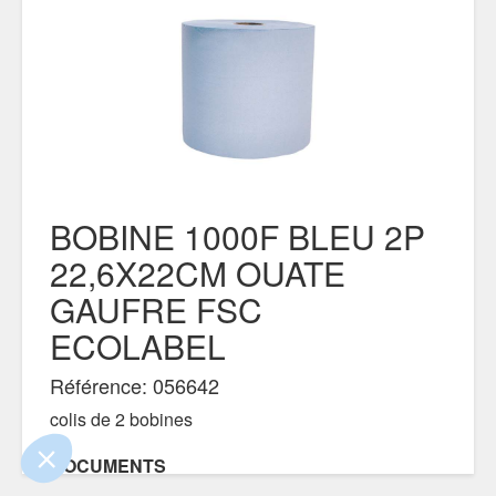
BOBINE 1000F BLEU 2P
22,6X22CM OUATE
!
GAUFRE FSC
 que le contenu de ce site vous intéresse
, mais on aimerait bien vous accompagner
ECOLABEL
Référence: 056642
ntialité
colis de 2 bobines
ements certifiés par
DOCUMENTS
Je choisis
OK pour moi