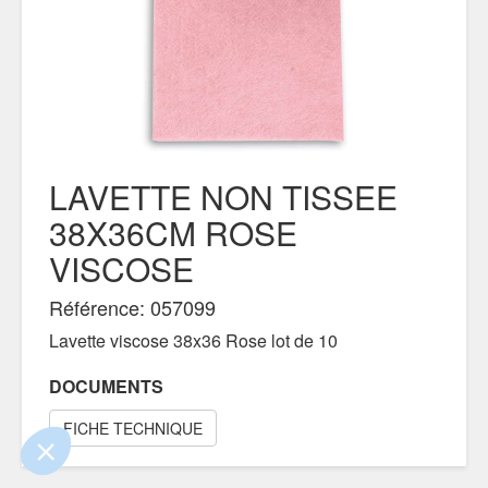
LAVETTE NON TISSEE
38X36CM ROSE
VISCOSE
!
Référence: 057099
 que le contenu de ce site vous intéresse
, mais on aimerait bien vous accompagner
Lavette viscose 38x36 Rose lot de 10
DOCUMENTS
ntialité
FICHE TECHNIQUE
ements certifiés par
Je choisis
OK pour moi